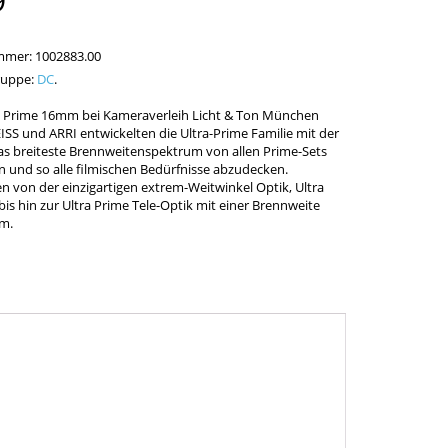
9
ummer:
1002883.00
ruppe:
DC
.
ra Prime 16mm bei Kameraverleih Licht & Ton München
ISS und ARRI entwickelten die Ultra-Prime Familie mit der
das breiteste Brennweitenspektrum von allen Prime-Sets
n und so alle filmischen Bedürfnisse abzudecken.
n von der einzigartigen extrem-Weitwinkel Optik, Ultra
bis hin zur Ultra Prime Tele-Optik mit einer Brennweite
m.