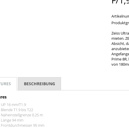
F/1,
Artikeln
Produktg
Zeiss Ult
mieten. ZE
Absicht, 
anzubiete
Angefange
Prime 8R, 
von 180m
TURES
BESCHREIBUNG
res
UP 16 mm/T1.9
Blende T1.9 bis T22
Naheinstellgrenze 0.25 m
Länge 94 mm
Frontdurchmesser 95 mm