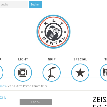
A
LICHT
GRIP
SPECIAL
T
rimes
/ Zeiss Ultra Prime 16mm f/1,9
ZEI
Lade...