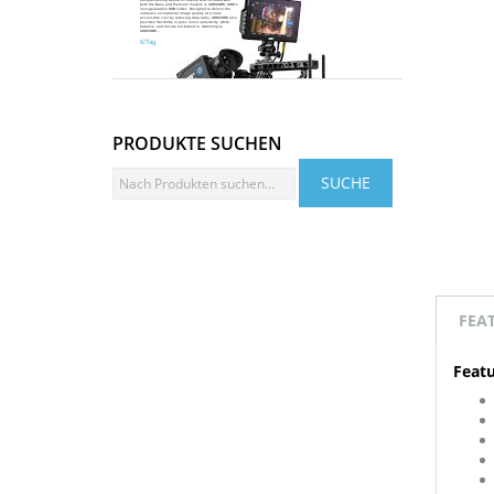
both the Base and Premium models is ARRICORE, ARRI’s
next-generation RGB codec. Designed to deliver the
camera’s exceptional image quality at a more
accessible cost by reducing data rates, ARRICORE also
provides flexibility in post, since sensitivity, white
Mehr Infos
balance, and tint are not baked in. Switching to
ARRICORE...
€/Tag
PRODUKTE SUCHEN
FEA
Featu