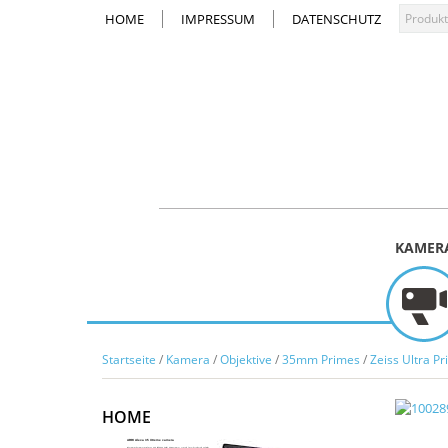
HOME
IMPRESSUM
DATENSCHUTZ
KAMER
Startseite
/
Kamera
/
Objektive
/
35mm Primes
/
Zeiss Ultra P
HOME
ARRI Alexa 35 Xtreme camera
Complementing ALEXA 35 Xtreme and included with