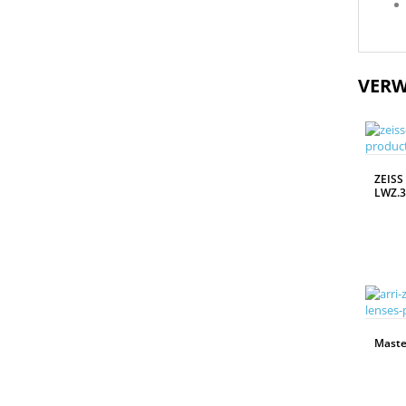
VERW
ZEISS
LWZ.3
WEITERLESEN
Maste
WEITERLESEN