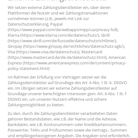
Wir setzen externe Zahlungsdienstleister ein, über deren
Plattformen die Nutzer und wir Zahlungstransaktionen
vornehmen können (z.B., jeweils mit Link zur
Datenschutzerklärung, Paypal
(https://www.paypal.com/de/webapps/mpp/ua/privacy-full),
Klarna (https://www.klarna.com/de/datenschutz/), Skrill
(https://www.skrill.com/de/fusszeile/datenschutzrichtlinie/),
Giropay (https://www.giropay.de/rechtliches/datenschutz-agb/),
Visa (https://www.visa.de/datenschutz), Mastercard
(https://www.mastercard.de/de-de/datenschutz.html), American
Express (https://www.americanexpress.com/de/content/privacy-
policy-statement.html)
Im Rahmen der Erfüllung von Verträgen setzen wir die
Zahlungsdienstleister auf Grundlage des Art. 6 Abs. 1 lit. b. DSGVO
ein. Im Übrigen setzen wir externe Zahlungsdienstleister auf
Grundlage unserer berechtigten Interessen gem. Art. 6 Abs. 1 lit. f.
DSGVO ein, um unseren Nutzern effektive und sichere
Zahlungsmöglichkeit zu bieten.
Zu den, durch die Zahlungsdienstleister verarbeiteten Daten
gehören Bestandsdaten, wie z.B. der Name und die Adresse,
Bankdaten, wie z.B. Kontonummern oder Kreditkartennummern,
Passwörter, TANs und Prüfsummen sowie die Vertrags-, Summen
und empfängerbezogenen Angaben. Die Angaben sind erforderlich,