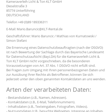
Kameraverleih Licht & Ton KLT GmbH
Dieselstraße 3
85774 Unterföhring
DEUTSCHLAND
Telefon +49 (0)89 189336311
E-Mail: Mario.Baruncic@KLT-Rental.de
Geschäftsführer: Mario Baruncic / Mathias von Kurnatowski /
Simon Stefani
Die Ernennung eines Datenschutzbeauftragten (nach der DSGVO)
ist nach Bewertung der Sachlage durch das Bayerische Landesamt
für Datenschutzaufsicht (BayLDA) für die Kameraverleih Licht &
Ton KLT GmbH nicht vorgeschrieben, da die besonderen
Voraussetzungen von Art. 37 Abs. 1 DSGVO nicht erfüllt sind.
Bei Fragen zum Umgang mit Ihren personenbezogenen Daten und
zur Ausübung Ihrer Rechte als Betroffener, können Sie sich
jederzeit unter den oben genannten Kontaktdaten an uns wenden.
Arten der verarbeiteten Daten:
- Bestandsdaten (z.B., Namen, Adressen).
- Kontaktdaten (z.B., E-Mail, Telefonnummern).
- Inhaltsdaten (z.B., Texteingaben, Fotografien, Videos).
- Nutzungsdaten (z.B., besuchte Webseiten, Interesse an Inhalten,