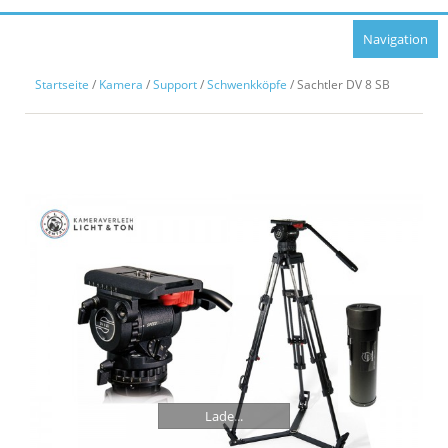
Navigation
Startseite
/
Kamera
/
Support
/
Schwenkköpfe
/ Sachtler DV 8 SB
Lade...