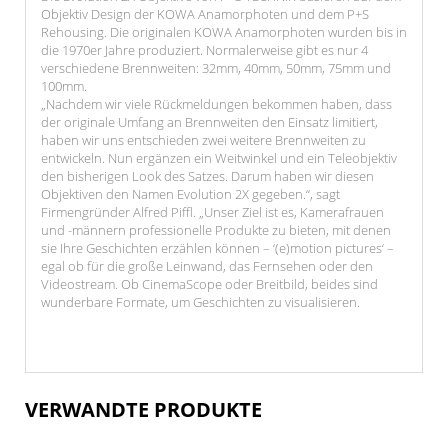
Objektiv Design der KOWA Anamorphoten und dem P+S
Rehousing. Die originalen KOWA Anamorphoten wurden bis in
die 1970er Jahre produziert. Normalerweise gibt es nur 4
verschiedene Brennweiten: 32mm, 40mm, 50mm, 75mm und
100mm.
„Nachdem wir viele Rückmeldungen bekommen haben, dass
der originale Umfang an Brennweiten den Einsatz limitiert,
haben wir uns entschieden zwei weitere Brennweiten zu
entwickeln. Nun ergänzen ein Weitwinkel und ein Teleobjektiv
den bisherigen Look des Satzes. Darum haben wir diesen
Objektiven den Namen Evolution 2X gegeben.“, sagt
Firmengründer Alfred Piffl. „Unser Ziel ist es, Kamerafrauen
und -männern professionelle Produkte zu bieten, mit denen
sie Ihre Geschichten erzählen können – ‘(e)motion pictures‘ –
egal ob für die große Leinwand, das Fernsehen oder den
Videostream. Ob CinemaScope oder Breitbild, beides sind
wunderbare Formate, um Geschichten zu visualisieren.
VERWANDTE PRODUKTE