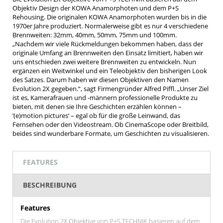
Objektiv Design der KOWA Anamorphoten und dem P+S
Rehousing. Die originalen KOWA Anamorphoten wurden bis in die
1970er Jahre produziert. Normalerweise gibt es nur 4 verschiedene
Brennweiten: 32mm, 40mm, 50mm, 75mm und 100mm.
„Nachdem wir viele Rückmeldungen bekommen haben, dass der
originale Umfang an Brennweiten den Einsatz limitiert, haben wir
uns entschieden zwei weitere Brennweiten zu entwickeln. Nun
ergänzen ein Weitwinkel und ein Teleobjektiv den bisherigen Look
des Satzes. Darum haben wir diesen Objektiven den Namen
Evolution 2X gegeben.“, sagt Firmengründer Alfred Piffl. „Unser Ziel
ist es, Kamerafrauen und -männern professionelle Produkte zu
bieten, mit denen sie Ihre Geschichten erzählen können –
‘(e)motion pictures‘ – egal ob für die große Leinwand, das
Fernsehen oder den Videostream. Ob CinemaScope oder Breitbild,
beides sind wunderbare Formate, um Geschichten zu visualisieren.
FEATURES
BESCHREIBUNG
Features
Die Evolution 2X Objektive von P+S TECHNIK basieren auf dem