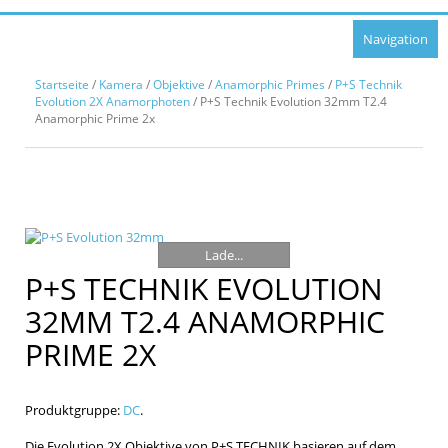
Navigation
Startseite
/
Kamera
/
Objektive
/
Anamorphic Primes
/
P+S Technik
Evolution 2X Anamorphoten
/ P+S Technik Evolution 32mm T2.4
Anamorphic Prime 2x
Lade...
P+S TECHNIK EVOLUTION
32MM T2.4 ANAMORPHIC
PRIME 2X
Produktgruppe:
DC
.
Die Evolution 2X Objektive von P+S TECHNIK basieren auf dem