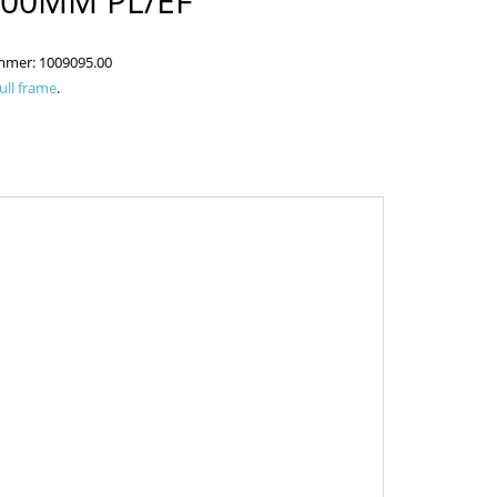
200MM PL/EF
ummer:
1009095.00
full frame
.