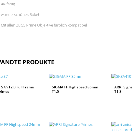
4K-fähig
wunderschönes Bokeh
Mit allen ZEISS Prime Objektive farblich kompatibel
ANDTE PRODUKTE
S7/i T2.0 Full Frame
SIGMA FF Highspeed 85mm
ARRI Sign
Primes
T1.5
T1.8
WEITERLESEN
WEITERLESEN