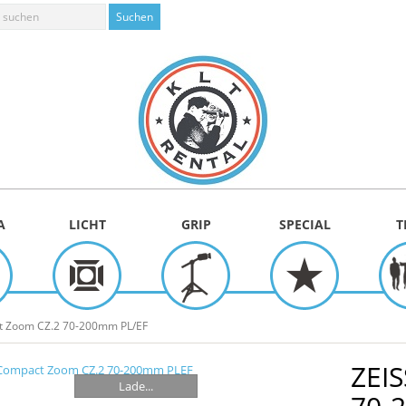
A
LICHT
GRIP
SPECIAL
T
t Zoom CZ.2 70-200mm PL/EF
ZEI
Lade...