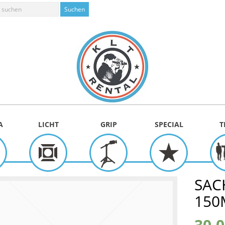
A
LICHT
GRIP
SPECIAL
T
SAC
15
30,